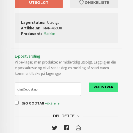
UTSOLGT
ØNSKELISTE
Lagerstatus:
Utsolgt
Artikkelnr.:
MAR-46938
Produsent:
Märklin
E-postvarsling
Vi beklager, men produktet er midlertidig utsolgt. Legg igjen din
e-postadresse og vi vil sende deg en melding så snart varen
kommer tilbake på lager igjen.
REGISTRER
vilkårene
JEG GODTAR
DEL DETTE