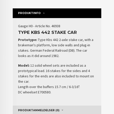
PRODUKTINFO
Gauge H0 - Article No.
46938
TYPE KBS 442 STAKE CAR
Prototype:
Type Kbs 442 2-axle stake car, with a
brakeman's platform, low side walls and plug-in
stakes. German Federal Railroad (DB). The car
looks as it did around 1982.
Model:
12 solid wheel sets are included as a
prototypical load. 16 stakes for the sides and 4
stakes for the ends are also included to mount on
the car.
Length over the buffers 15.7 cm / 6-3/16".
DC wheelset E700580.
PRODUKTANMELDELSER (0)