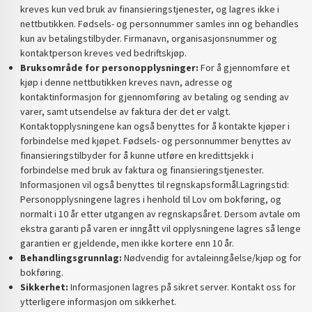
kreves kun ved bruk av finansieringstjenester, og lagres ikke i
nettbutikken. Fødsels- og personnummer samles inn og behandles
kun av betalingstilbyder. Firmanavn, organisasjonsnummer og
kontaktperson kreves ved bedriftskjøp.
Bruksområde for personopplysninger:
For å gjennomføre et
kjøp i denne nettbutikken kreves navn, adresse og
kontaktinformasjon for gjennomføring av betaling og sending av
varer, samt utsendelse av faktura der det er valgt.
Kontaktopplysningene kan også benyttes for å kontakte kjøper i
forbindelse med kjøpet. Fødsels- og personnummer benyttes av
finansieringstilbyder for å kunne utføre en kredittsjekk i
forbindelse med bruk av faktura og finansieringstjenester.
Informasjonen vil også benyttes til regnskapsformål.Lagringstid:
Personopplysningene lagres i henhold til Lov om bokføring, og
normalt i 10 år etter utgangen av regnskapsåret. Dersom avtale om
ekstra garanti på varen er inngått vil opplysningene lagres så lenge
garantien er gjeldende, men ikke kortere enn 10 år.
Behandlingsgrunnlag:
Nødvendig for avtaleinngåelse/kjøp og for
bokføring.
Sikkerhet:
Informasjonen lagres på sikret server. Kontakt oss for
ytterligere informasjon om sikkerhet.