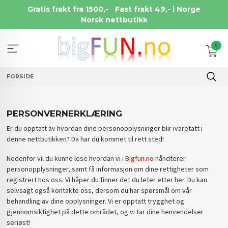
Gå
Gratis frakt fra 1500,-
Fast frakt 49,- i Norge
til
Norsk nettbutikk
innholdet
0
FORSIDE
PERSONVERNERKLÆRING
Er du opptatt av hvordan dine personopplysninger blir ivaretatt i
denne nettbutikken? Da har du kommet til rett sted!
Nedenfor vil du kunne lese hvordan vi i
Bigfun.no
håndterer
personopplysninger, samt få informasjon om dine rettigheter som
registrert hos oss. Vi håper du finner det du leter etter her. Du kan
selvsagt også kontakte oss, dersom du har spørsmål om vår
behandling av dine opplysninger. Vi er opptatt trygghet og
gjennomsiktighet på dette området, og vi tar dine henvendelser
seriøst!