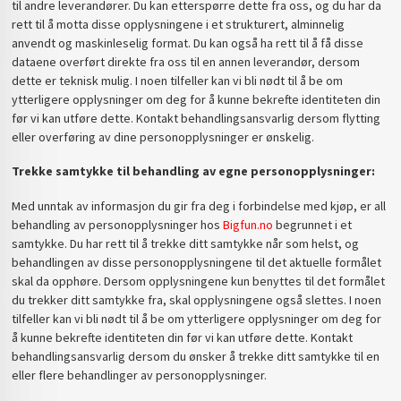
til andre leverandører. Du kan etterspørre dette fra oss, og du har da
rett til å motta disse opplysningene i et strukturert, alminnelig
anvendt og maskinleselig format. Du kan også ha rett til å få disse
dataene overført direkte fra oss til en annen leverandør, dersom
dette er teknisk mulig. I noen tilfeller kan vi bli nødt til å be om
ytterligere opplysninger om deg for å kunne bekrefte identiteten din
før vi kan utføre dette. Kontakt behandlingsansvarlig dersom flytting
eller overføring av dine personopplysninger er ønskelig.
Trekke samtykke til behandling av egne personopplysninger:
Med unntak av informasjon du gir fra deg i forbindelse med kjøp, er all
behandling av personopplysninger hos
Bigfun.no
begrunnet i et
samtykke. Du har rett til å trekke ditt samtykke når som helst, og
behandlingen av disse personopplysningene til det aktuelle formålet
skal da opphøre. Dersom opplysningene kun benyttes til det formålet
du trekker ditt samtykke fra, skal opplysningene også slettes. I noen
tilfeller kan vi bli nødt til å be om ytterligere opplysninger om deg for
å kunne bekrefte identiteten din før vi kan utføre dette. Kontakt
behandlingsansvarlig dersom du ønsker å trekke ditt samtykke til en
eller flere behandlinger av personopplysninger.