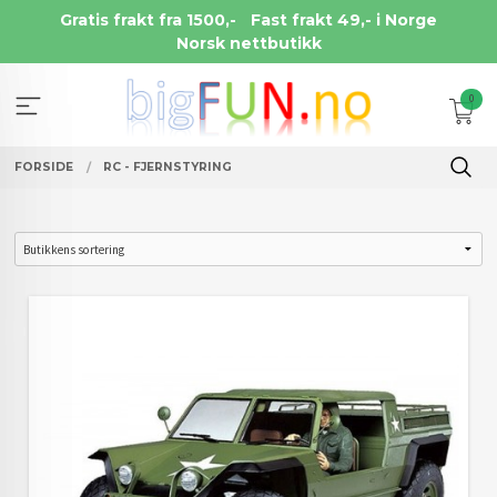
Gå
Gratis frakt fra 1500,-
Fast frakt 49,- i Norge
til
Norsk nettbutikk
innholdet
0
FORSIDE
RC - FJERNSTYRING