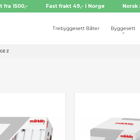
t fra 1500,-
Fast frakt 49,- i Norge
Norsk 
Trebyggesett Båter
Byggesett
GE Z