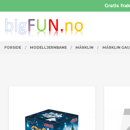
Gå
Gratis frak
Lukk
til
innholdet
PRODUKTER
FORSIDE
MODELLJERNBANE
MÄRKLIN
MÄRKLIN GAU