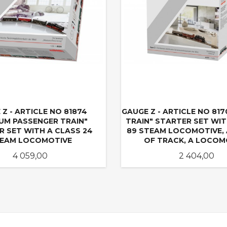
Z - ARTICLE NO 81874
GAUGE Z - ARTICLE NO 817
UM PASSENGER TRAIN"
TRAIN" STARTER SET WIT
R SET WITH A CLASS 24
89 STEAM LOCOMOTIVE,
EAM LOCOMOTIVE
OF TRACK, A LOCOM
Pris
Pris
4 059,00
2 404,00
LES MER
LES MER