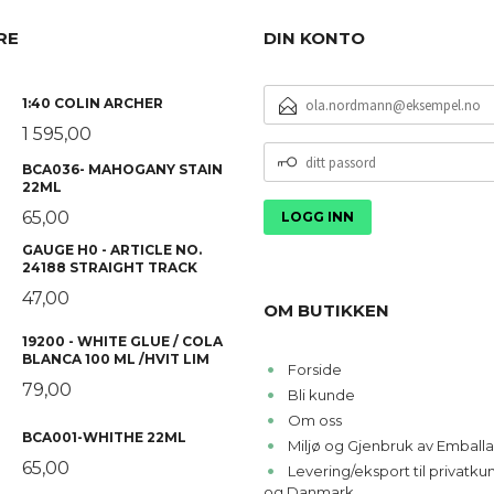
RE
DIN KONTO
E-
1:40 COLIN ARCHER
POSTADRESSE
1 595,00
DITT
BCA036- MAHOGANY STAIN
PASSORD
22ML
65,00
GAUGE H0 - ARTICLE NO.
24188 STRAIGHT TRACK
47,00
OM BUTIKKEN
19200 - WHITE GLUE / COLA
BLANCA 100 ML /HVIT LIM
Forside
79,00
Bli kunde
Om oss
BCA001-WHITHE 22ML
Miljø og Gjenbruk av Emballa
65,00
Levering/eksport til privatk
og Danmark