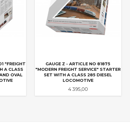
01 "FREIGHT
GAUGE Z - ARTICLE NO 81875
H A CLASS
"MODERN FREIGHT SERVICE" STARTER
 AND OVAL
SET WITH A CLASS 285 DIESEL
OTIVE
LOCOMOTIVE
Pris
4 395,00
LES MER