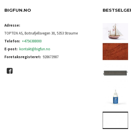
BIGFUN.NO
BESTSELGE
Adresse:
TOPTEN AS, Botnafjellsvegen 30, 5353 Straume
Telefon:
+4756388000
E-post:
kontakt@bigfun.no
Foretaksregisteret:
928673987