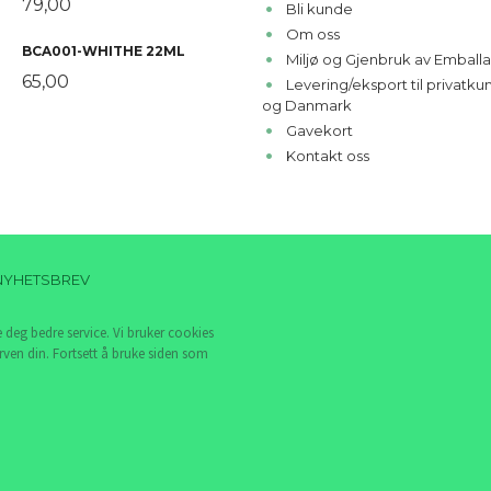
79,00
Bli kunde
Om oss
BCA001-WHITHE 22ML
Miljø og Gjenbruk av Emballa
65,00
Levering/eksport til privatk
og Danmark
Gavekort
Kontakt oss
NYHETSBREV
e deg bedre service. Vi bruker cookies
rven din. Fortsett å bruke siden som