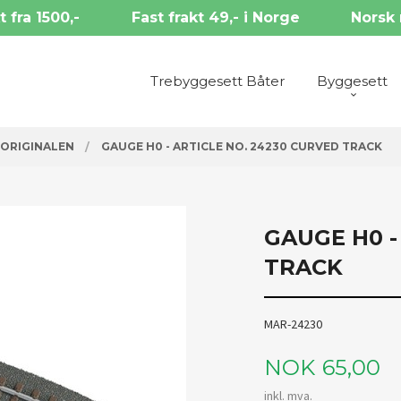
t fra 1500,-
Fast frakt 49,- i Norge
Norsk 
Trebyggesett Båter
Byggesett
 ORIGINALEN
GAUGE H0 - ARTICLE NO. 24230 CURVED TRACK
GAUGE H0 -
TRACK
MAR-24230
Pris
NOK
65,00
inkl. mva.