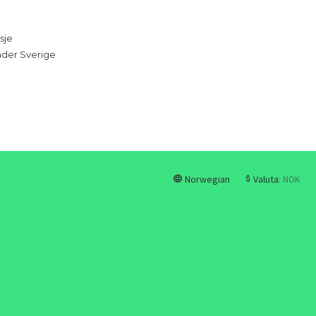
sje
under Sverige
Norwegian
Valuta
: NOK