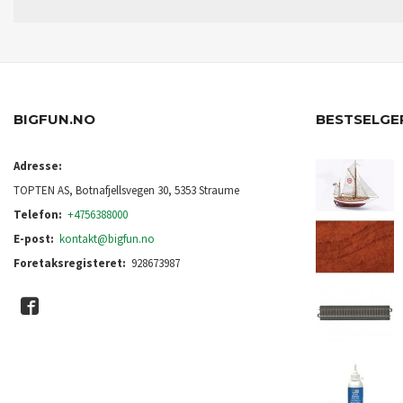
BIGFUN.NO
BESTSELGE
Adresse:
TOPTEN AS, Botnafjellsvegen 30, 5353 Straume
Telefon:
+4756388000
E-post:
kontakt@bigfun.no
Foretaksregisteret:
928673987