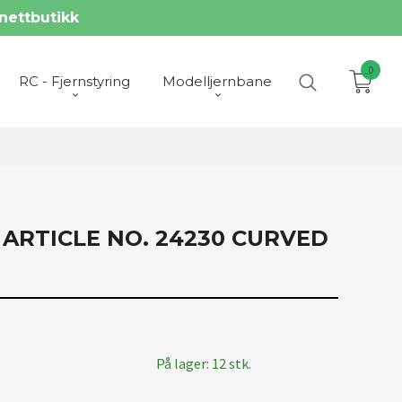
nettbutikk
0
RC - Fjernstyring
Modelljernbane
 ARTICLE NO. 24230 CURVED
På lager: 12 stk.