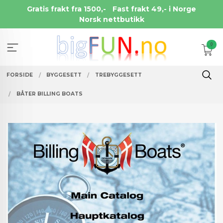
Gå
Gratis frakt fra 1500,-
Fast frakt 49,- i Norge
til
Norsk nettbutikk
innholdet
0
FORSIDE
BYGGESETT
TREBYGGESETT
BÅTER BILLING BOATS