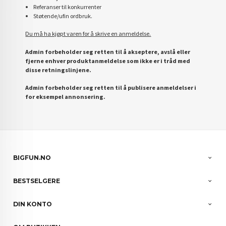
Referanser til konkurrenter
Støtende/ufin ordbruk.
Du må ha kjøpt varen for å skrive en anmeldelse.
Admin forbeholder seg retten til å akseptere, avslå eller
fjerne enhver produktanmeldelse som ikke er i tråd med
disse retningslinjene.
Admin forbeholder seg retten til å publisere anmeldelser i
for eksempel annonsering.
BIGFUN.NO
BESTSELGERE
DIN KONTO