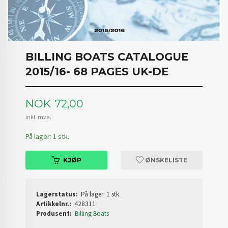
BILLING BOATS CATALOGUE
2015/16- 68 PAGES UK-DE
Pris
NOK
72,00
inkl. mva.
På lager: 1 stk.
KJØP
ØNSKELISTE
Lagerstatus:
På lager: 1 stk.
Artikkelnr.:
428311
Produsent:
Billing Boats