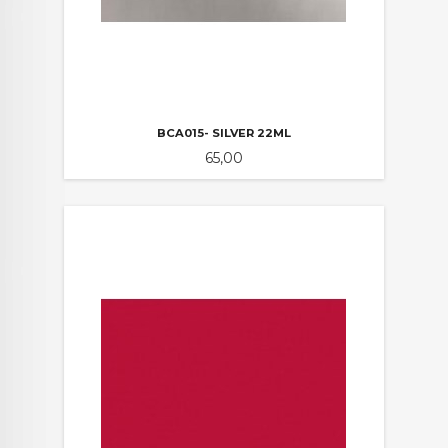
BCA015- SILVER 22ML
Pris
65,00