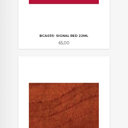
BCA035- SIGNAL RED 22ML
Pris
65,00