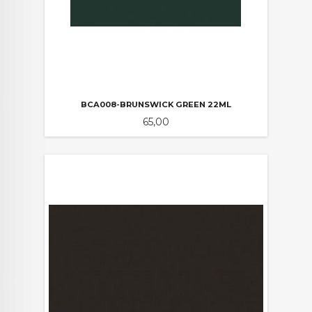
BCA008-BRUNSWICK GREEN 22ML
Pris
65,00