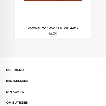
BCA036- MAHOGANY STAIN 22ML
Pris
65,00
BIGFUN.NO
BESTSELGERE
DIN KONTO
OM BUTIKKEN