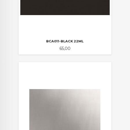
BCA011-BLACK 22ML
Pris
65,00