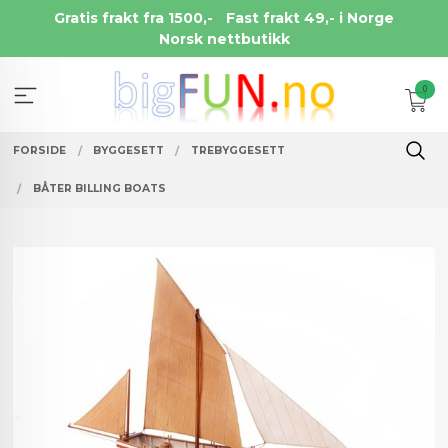
Gå
Gratis frakt fra 1500,-
Fast frakt 49,- i Norge
til
Norsk nettbutikk
innholdet
0
FORSIDE
BYGGESETT
TREBYGGESETT
BÅTER BILLING BOATS