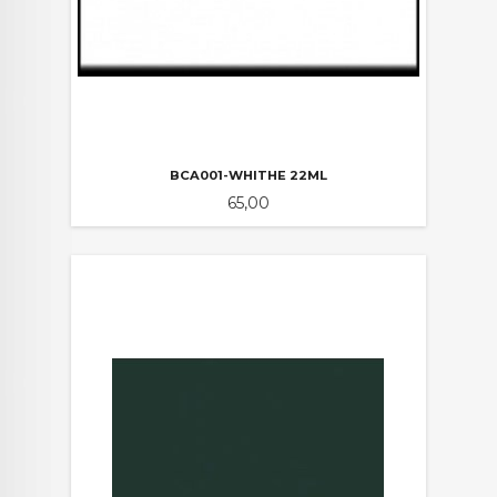
BCA001-WHITHE 22ML
Pris
65,00