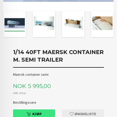
1/14 40FT MAERSK CONTAINER
M. SEMI TRAILER
Maersk container semi
Pris
NOK
5 995,00
inkl. mva.
Bestillingsvare
KJØP
ØNSKELISTE