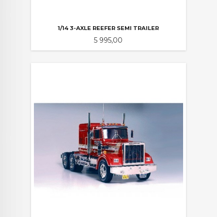
1/14 3-AXLE REEFER SEMI TRAILER
Pris
5 995,00