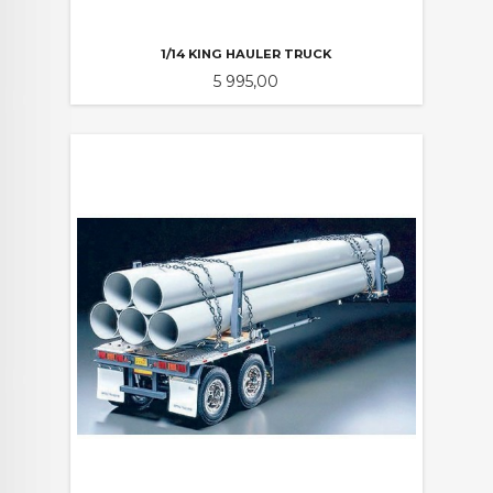
1/14 KING HAULER TRUCK
Pris
5 995,00