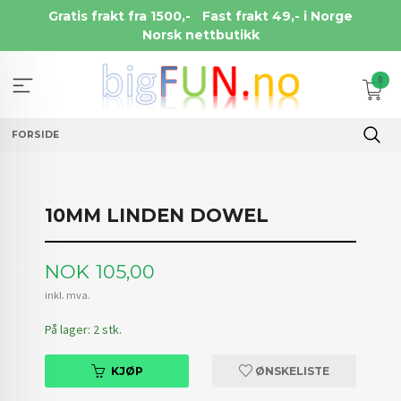
Gå
Gratis frakt fra 1500,-
Fast frakt 49,- i Norge
til
Norsk nettbutikk
innholdet
0
FORSIDE
10MM LINDEN DOWEL
Pris
NOK
105,00
inkl. mva.
På lager: 2 stk.
KJØP
ØNSKELISTE