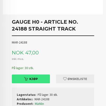
GAUGE H0 - ARTICLE NO.
24188 STRAIGHT TRACK
MAR-24188
Pris
NOK
47,00
inkl. mva.
På lager: 30 stk.
KJØP
ØNSKELISTE
Lagerstatus:
På lager: 30 stk.
Artikkelnr.:
MAR-24188
Produsent:
Märklin