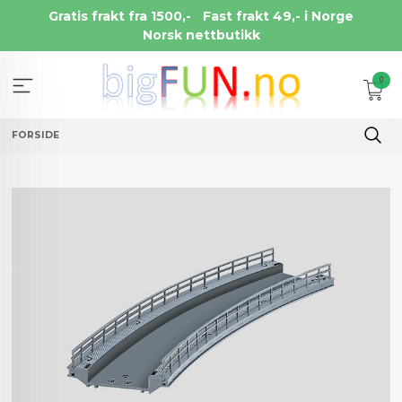
Gå
Gratis frakt fra 1500,-
Fast frakt 49,- i Norge
til
Norsk nettbutikk
innholdet
0
FORSIDE