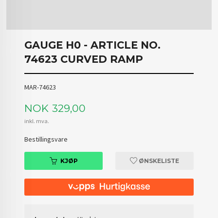
GAUGE H0 - ARTICLE NO.
74623 CURVED RAMP
MAR-74623
Pris
NOK
329,00
inkl. mva.
Bestillingsvare
KJØP
ØNSKELISTE