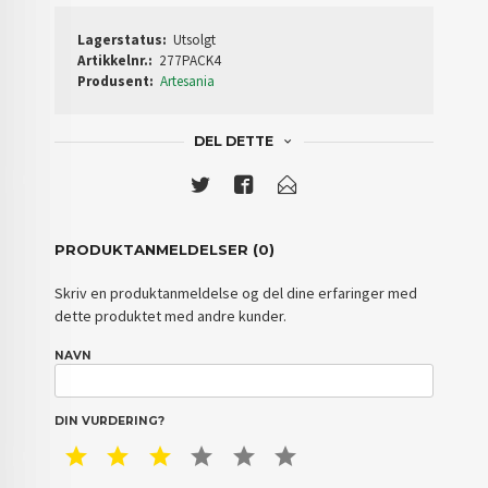
Lagerstatus:
Utsolgt
Artikkelnr.:
277PACK4
Produsent:
Artesania
DEL DETTE
PRODUKTANMELDELSER (0)
Skriv en produktanmeldelse og del dine erfaringer med
dette produktet med andre kunder.
NAVN
DIN VURDERING?
1 STAR
2 STAR
3 STAR
4 STAR
5 STAR
6 STAR