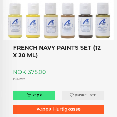
FRENCH NAVY PAINTS SET (12
X 20 ML)
Pris
NOK
375,00
inkl. mva.
KJØP
ØNSKELISTE