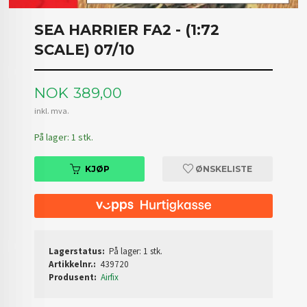
SEA HARRIER FA2 - (1:72
SCALE) 07/10
Pris
NOK
389,00
inkl. mva.
På lager: 1 stk.
KJØP
ØNSKELISTE
Lagerstatus:
På lager: 1 stk.
Artikkelnr.:
439720
Produsent:
Airfix