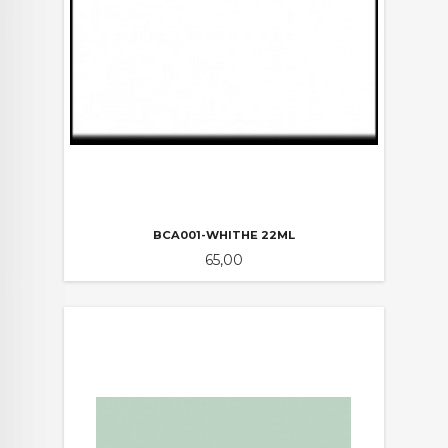
BCA001-WHITHE 22ML
Pris
65,00