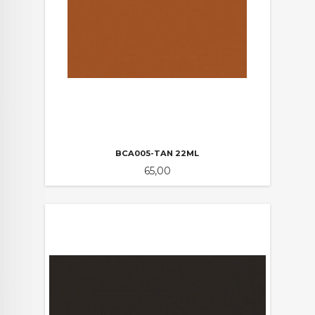
BCA005-TAN 22ML
Pris
65,00