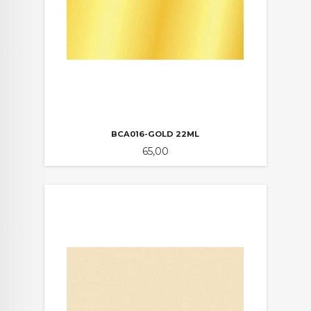
BCA016-GOLD 22ML
Pris
65,00