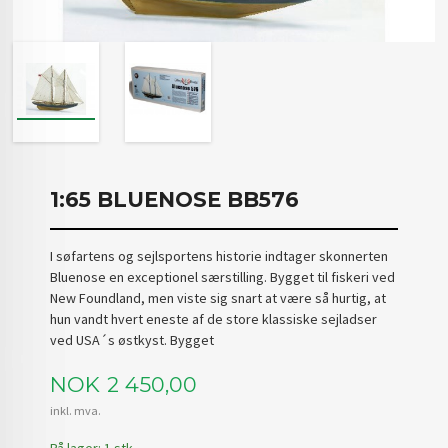
1:65 BLUENOSE BB576
I søfartens og sejlsportens historie indtager skonnerten
Bluenose en exceptionel særstilling. Bygget til fiskeri ved
New Foundland, men viste sig snart at være så hurtig, at
hun vandt hvert eneste af de store klassiske sejladser
ved USA´s østkyst. Bygget
Pris
NOK
2 450,00
inkl. mva.