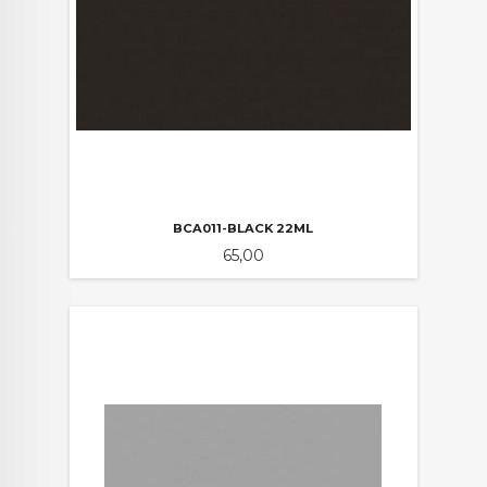
BCA011-BLACK 22ML
Pris
65,00