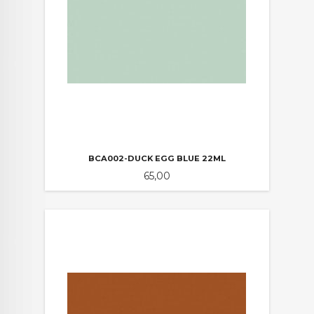
BCA002-DUCK EGG BLUE 22ML
Pris
65,00