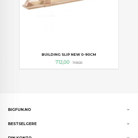
BUILDING SLIP NEW 0-90CM
Tilbud
Rabatt
712,00
749,00
BIGFUN.NO
BESTSELGERE
DIN KONTO