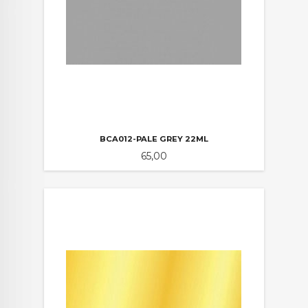
BCA012-PALE GREY 22ML
Pris
65,00