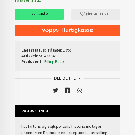
På lager: 1 stk.
KJØP
ØNSKELISTE
Lagerstatus:
På lager: 1 stk.
Artikkelnr.:
428343
Produsent:
Billing Boats
DEL DETTE
PRODUKTINFO
I søfartens og sejlsportens historie indtager
skonnerten Bluenose en exceptionel særstilling.