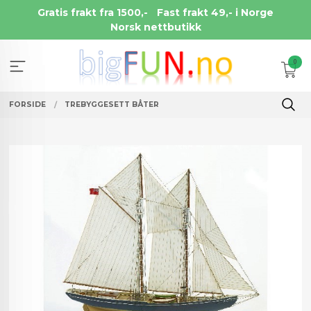
Gå
Gratis frakt fra 1500,-
Fast frakt 49,- i Norge
til
Norsk nettbutikk
innholdet
0
FORSIDE
TREBYGGESETT BÅTER