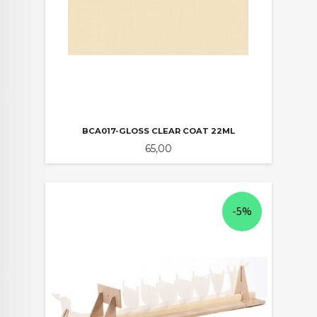
BCA017-GLOSS CLEAR COAT 22ML
Pris
65,00
-5%