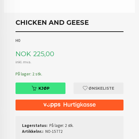
CHICKEN AND GEESE
H0
Pris
NOK
225,00
inkl. mva.
På lager: 2 stk.
KJØP
ØNSKELISTE
Lagerstatus:
På lager: 2 stk.
Artikkelnr.:
NO-15772