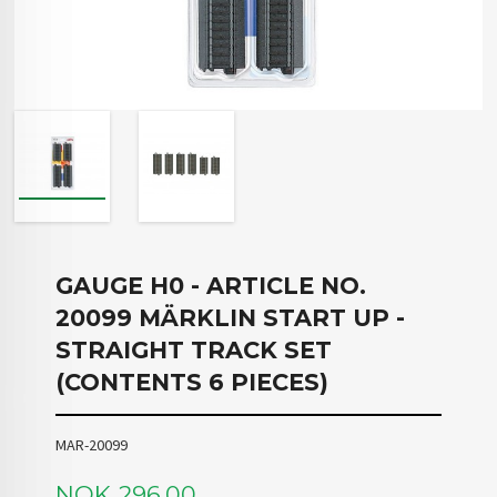
GAUGE H0 - ARTICLE NO.
20099 MÄRKLIN START UP -
STRAIGHT TRACK SET
(CONTENTS 6 PIECES)
MAR-20099
Pris
NOK
296,00