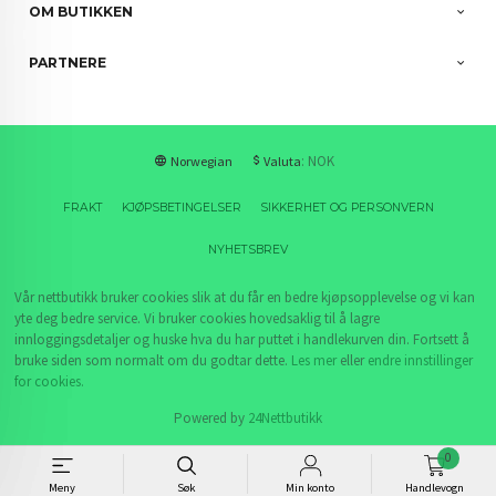
OM BUTIKKEN
PARTNERE
: NOK
Norwegian
Valuta
FRAKT
KJØPSBETINGELSER
SIKKERHET OG PERSONVERN
NYHETSBREV
Vår nettbutikk bruker cookies slik at du får en bedre kjøpsopplevelse og vi kan
yte deg bedre service. Vi bruker cookies hovedsaklig til å lagre
innloggingsdetaljer og huske hva du har puttet i handlekurven din. Fortsett å
bruke siden som normalt om du godtar dette.
Les mer
eller
endre innstillinger
for cookies.
Powered by
24Nettbutikk
0
Meny
Søk
Min konto
Handlevogn