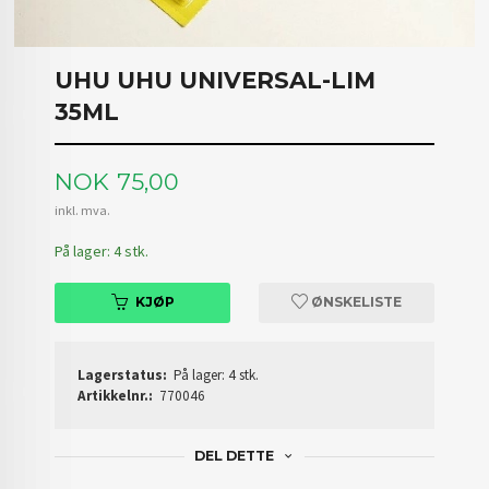
UHU UHU UNIVERSAL-LIM
35ML
Pris
NOK
75,00
inkl. mva.
På lager: 4 stk.
KJØP
ØNSKELISTE
Lagerstatus:
På lager: 4 stk.
Artikkelnr.:
770046
DEL DETTE