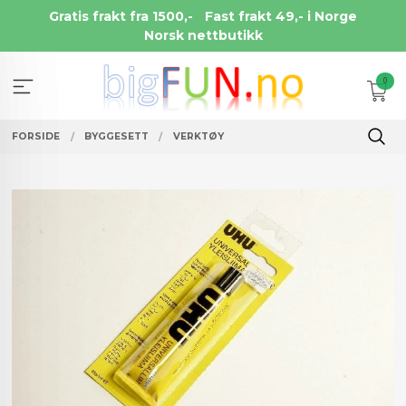
Gå
Gratis frakt fra 1500,-
Fast frakt 49,- i Norge
til
Norsk nettbutikk
innholdet
0
FORSIDE
BYGGESETT
VERKTØY