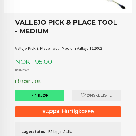
VALLEJO PICK & PLACE TOOL
- MEDIUM
Vallejo Pick & Place Tool - Medium Vallejo T12002
Pris
NOK
195,00
inkl. mva.
På lager: 5 stk.
KJØP
ØNSKELISTE
Lagerstatus:
På lager: 5 stk.