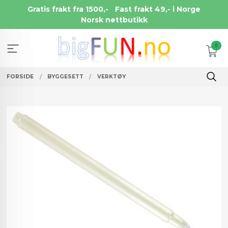
Gå
Gratis frakt fra 1500,-
Fast frakt 49,- i Norge
til
Norsk nettbutikk
innholdet
0
FORSIDE
BYGGESETT
VERKTØY