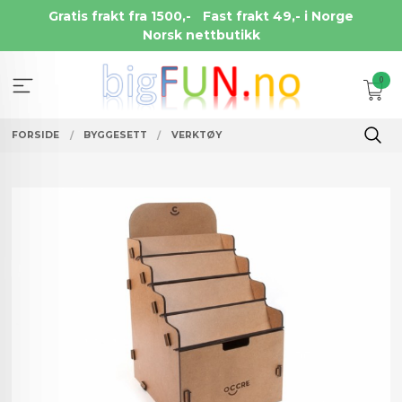
Gå
Gratis frakt fra 1500,-
Fast frakt 49,- i Norge
til
Norsk nettbutikk
innholdet
0
FORSIDE
BYGGESETT
VERKTØY