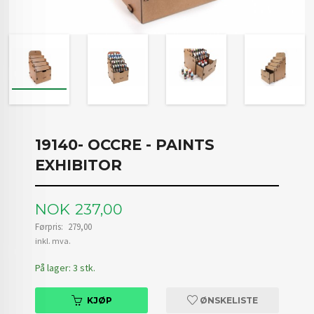
19140- OCCRE - PAINTS
EXHIBITOR
Tilbud
NOK
237,00
Førpris:
279,00
Rabatt
inkl. mva.
På lager: 3 stk.
KJØP
ØNSKELISTE