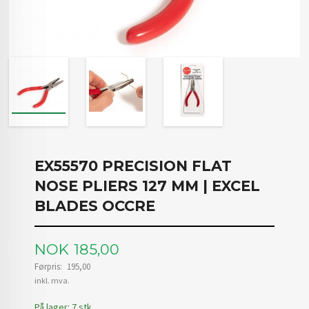
EX55570 PRECISION FLAT
NOSE PLIERS 127 MM | EXCEL
BLADES OCCRE
Tilbud
NOK
185,00
Førpris:
195,00
Rabatt
inkl. mva.
På lager: 7 stk.