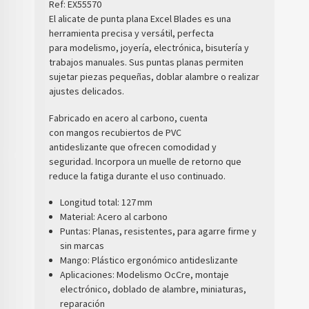
Ref:
EX55570
El
alicate de punta plana Excel Blades
es una
herramienta precisa y versátil, perfecta
para
modelismo, joyería, electrónica, bisutería y
trabajos manuales
. Sus puntas planas permiten
sujetar piezas pequeñas, doblar alambre o realizar
ajustes delicados.
Fabricado en
acero al carbono
, cuenta
con
mangos recubiertos de PVC
antideslizante
que ofrecen comodidad y
seguridad. Incorpora un
muelle de retorno
que
reduce la fatiga durante el uso continuado.
Longitud total:
127 mm
Material:
Acero al carbono
Puntas:
Planas, resistentes, para agarre firme y
sin marcas
Mango:
Plástico ergonómico antideslizante
Aplicaciones:
Modelismo OcCre, montaje
electrónico, doblado de alambre, miniaturas,
reparación