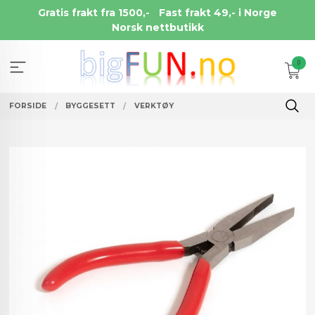
Gå
Gratis frakt fra 1500,-
Fast frakt 49,- i Norge
til
Norsk nettbutikk
innholdet
0
FORSIDE
BYGGESETT
VERKTØY