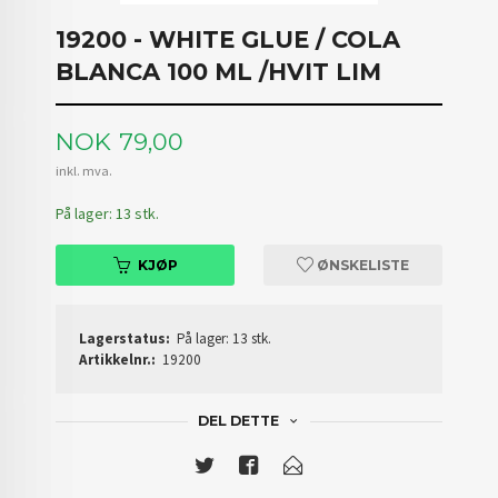
19200 - WHITE GLUE / COLA
BLANCA 100 ML /HVIT LIM
Pris
NOK
79,00
inkl. mva.
På lager: 13 stk.
KJØP
ØNSKELISTE
Lagerstatus:
På lager: 13 stk.
Artikkelnr.:
19200
DEL DETTE