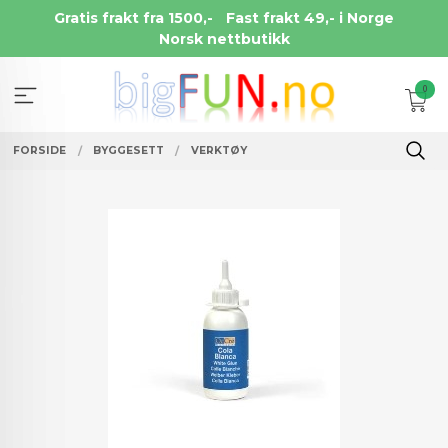
Gå
Gratis frakt fra 1500,-
Fast frakt 49,- i Norge
til
Norsk nettbutikk
innholdet
0
FORSIDE
BYGGESETT
VERKTØY