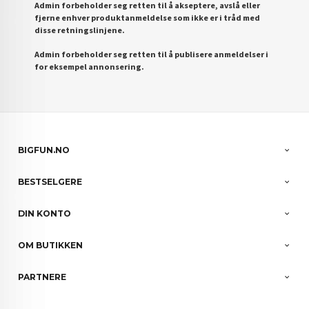
Admin forbeholder seg retten til å akseptere, avslå eller
fjerne enhver produktanmeldelse som ikke er i tråd med
disse retningslinjene.
Admin forbeholder seg retten til å publisere anmeldelser i
for eksempel annonsering.
BIGFUN.NO
BESTSELGERE
DIN KONTO
OM BUTIKKEN
PARTNERE