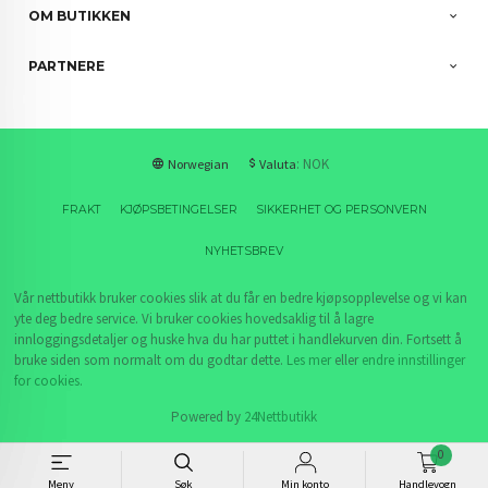
OM BUTIKKEN
PARTNERE
: NOK
Norwegian
Valuta
FRAKT
KJØPSBETINGELSER
SIKKERHET OG PERSONVERN
NYHETSBREV
Vår nettbutikk bruker cookies slik at du får en bedre kjøpsopplevelse og vi kan
yte deg bedre service. Vi bruker cookies hovedsaklig til å lagre
innloggingsdetaljer og huske hva du har puttet i handlekurven din. Fortsett å
bruke siden som normalt om du godtar dette.
Les mer
eller
endre innstillinger
for cookies.
Powered by
24Nettbutikk
0
Meny
Søk
Min konto
Handlevogn