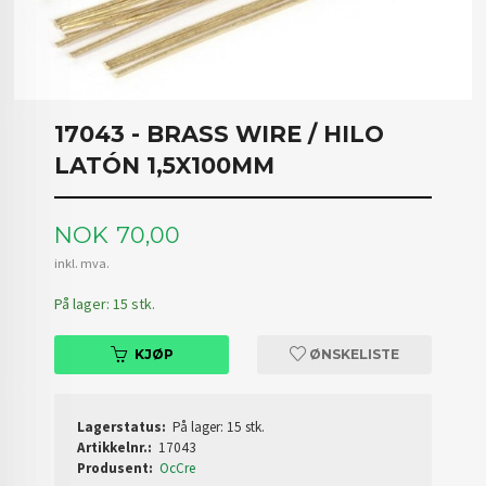
17043 - BRASS WIRE / HILO
LATÓN 1,5X100MM
Pris
NOK
70,00
inkl. mva.
På lager: 15 stk.
KJØP
ØNSKELISTE
Lagerstatus:
På lager: 15 stk.
Artikkelnr.:
17043
Produsent:
OcCre