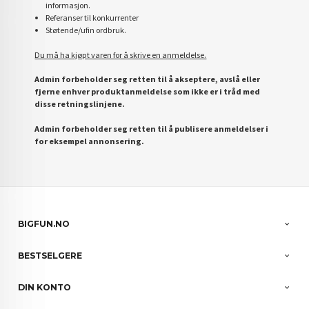
informasjon.
Referanser til konkurrenter
Støtende/ufin ordbruk.
Du må ha kjøpt varen for å skrive en anmeldelse.
Admin forbeholder seg retten til å akseptere, avslå eller
fjerne enhver produktanmeldelse som ikke er i tråd med
disse retningslinjene.
Admin forbeholder seg retten til å publisere anmeldelser i
for eksempel annonsering.
BIGFUN.NO
BESTSELGERE
DIN KONTO