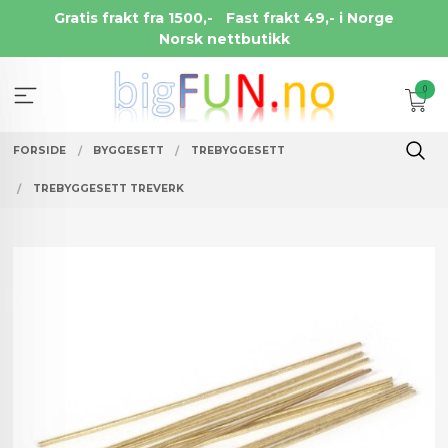
Gå
Gratis frakt fra 1500,-
Fast frakt 49,- i Norge
til
Norsk nettbutikk
innholdet
0
FORSIDE
BYGGESETT
TREBYGGESETT
TREBYGGESETT TREVERK