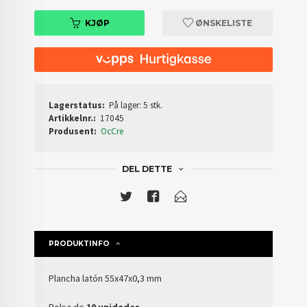
KJØP
ØNSKELISTE
Lagerstatus:
På lager: 5 stk.
Artikkelnr.:
17045
Produsent:
OcCre
DEL DETTE
PRODUKTINFO
Plancha latón 55x47x0,3 mm
Bolsa de
10 unidades
.