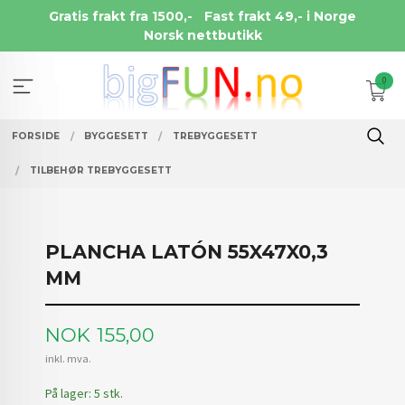
Gå
Gratis frakt fra 1500,-
Fast frakt 49,- i Norge
til
Norsk nettbutikk
innholdet
0
FORSIDE
BYGGESETT
TREBYGGESETT
TILBEHØR TREBYGGESETT
PLANCHA LATÓN 55X47X0,3
MM
Pris
NOK
155,00
inkl. mva.
På lager: 5 stk.