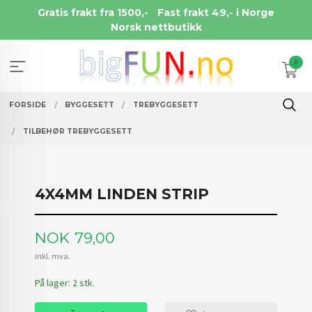
Gå
Gratis frakt fra 1500,-
Fast frakt 49,- i Norge
til
Norsk nettbutikk
innholdet
0
FORSIDE
BYGGESETT
TREBYGGESETT
TILBEHØR TREBYGGESETT
4X4MM LINDEN STRIP
Pris
NOK
79,00
inkl. mva.
På lager: 2 stk.