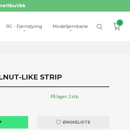
nettbutikk
0
RC - Fjernstyring
Modelljernbane
NUT-LIKE STRIP
På lager: 2 stk.
P
ØNSKELISTE