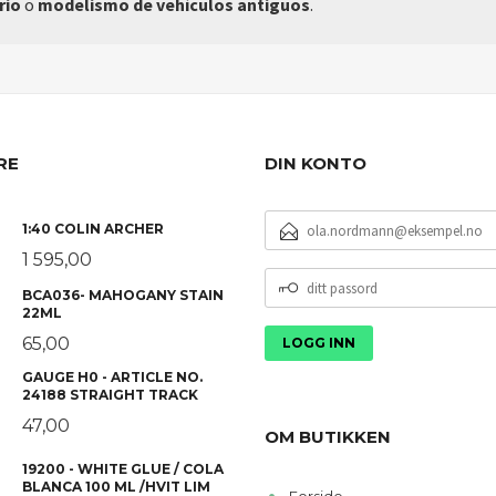
rio
o
modelismo de vehículos antiguos
.
RE
DIN KONTO
E-
1:40 COLIN ARCHER
POSTADRESSE
1 595,00
DITT
BCA036- MAHOGANY STAIN
PASSORD
22ML
65,00
GAUGE H0 - ARTICLE NO.
24188 STRAIGHT TRACK
47,00
OM BUTIKKEN
19200 - WHITE GLUE / COLA
BLANCA 100 ML /HVIT LIM