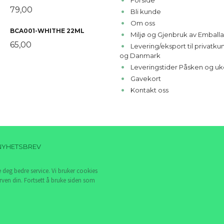
Forside
79,00
Bli kunde
Om oss
BCA001-WHITHE 22ML
Miljø og Gjenbruk av Emballa
65,00
Levering/eksport til privatk
og Danmark
Leveringstider Påsken og uk
Gavekort
Kontakt oss
NYHETSBREV
e deg bedre service. Vi bruker cookies
rven din. Fortsett å bruke siden som