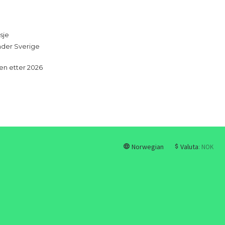
sje
under Sverige
en etter 2026
Norwegian
Valuta
: NOK