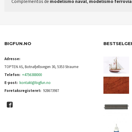
Complementos de
modelismo naval
,
modelismo ferrovia
BIGFUN.NO
BESTSELGE
Adresse:
TOPTEN AS, Botnafjellsvegen 30, 5353 Straume
Telefon:
+4756388000
E-post:
kontakt@bigfun.no
Foretaksregisteret:
928673987