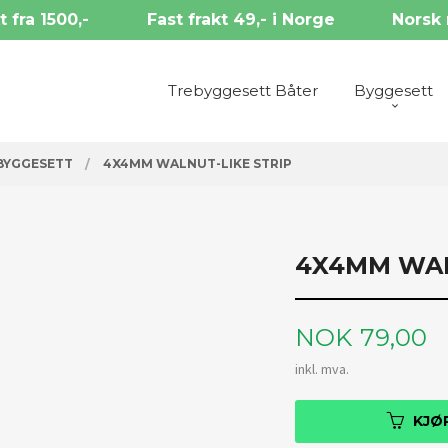
t fra 1500,-
Fast frakt 49,- i Norge
Norsk 
Trebyggesett Båter
Byggesett
BYGGESETT
4X4MM WALNUT-LIKE STRIP
4X4MM WAL
Pris
NOK
79,00
inkl. mva.
KJØ