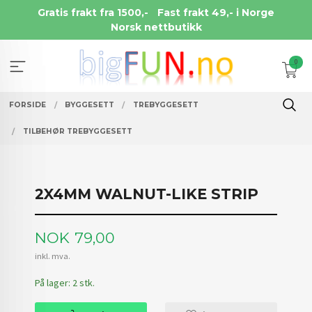
Gå
Gratis frakt fra 1500,-
Fast frakt 49,- i Norge
til
Norsk nettbutikk
innholdet
0
FORSIDE
BYGGESETT
TREBYGGESETT
TILBEHØR TREBYGGESETT
2X4MM WALNUT-LIKE STRIP
Pris
NOK
79,00
inkl. mva.
På lager: 2 stk.