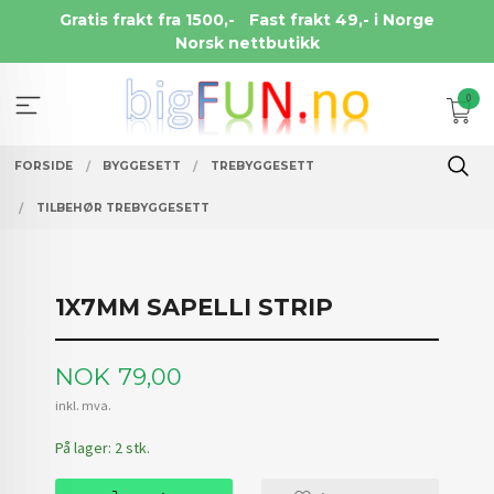
Gå
Gratis frakt fra 1500,-
Fast frakt 49,- i Norge
til
Norsk nettbutikk
innholdet
0
FORSIDE
BYGGESETT
TREBYGGESETT
TILBEHØR TREBYGGESETT
1X7MM SAPELLI STRIP
Pris
NOK
79,00
inkl. mva.
På lager: 2 stk.