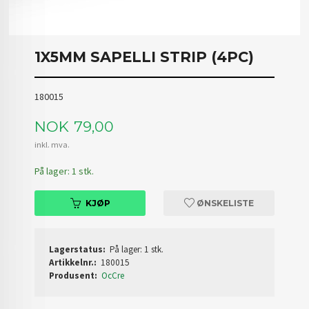
1X5MM SAPELLI STRIP (4PC)
180015
Pris
NOK
79,00
inkl. mva.
På lager: 1 stk.
KJØP
ØNSKELISTE
Lagerstatus:
På lager: 1 stk.
Artikkelnr.:
180015
Produsent:
OcCre