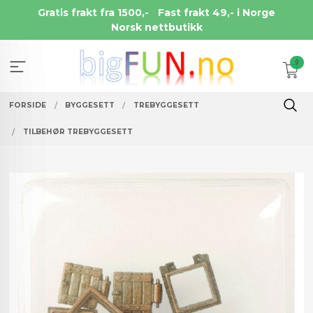
Gå
Gratis frakt fra 1500,-
Fast frakt 49,- i Norge
til
Norsk nettbutikk
innholdet
0
FORSIDE
BYGGESETT
TREBYGGESETT
TILBEHØR TREBYGGESETT