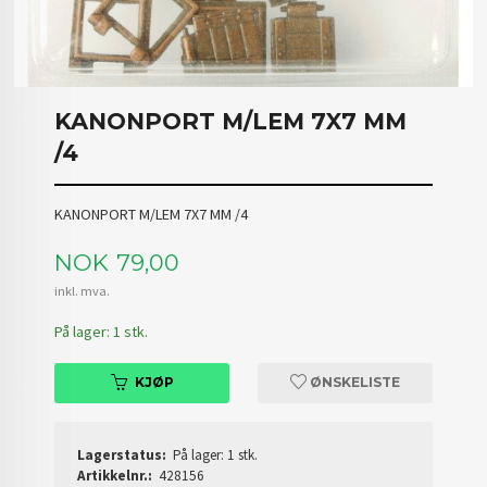
KANONPORT M/LEM 7X7 MM
/4
KANONPORT M/LEM 7X7 MM /4
Pris
NOK
79,00
inkl. mva.
På lager: 1 stk.
KJØP
ØNSKELISTE
Lagerstatus:
På lager: 1 stk.
Artikkelnr.:
428156