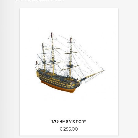
1:75 HMS VICTORY
Pris
6 295,00