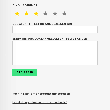
DIN VURDERING?
1 STAR
2 STAR
3 STAR
4 STAR
5 STAR
6 STAR
OPPGI EN TITTEL FOR ANMELDELSEN DIN
SKRIV INN PRODUKTANMELDELSEN I FELTET UNDER
Retningslinjer for produktanmeldelser:
Hva skal en produktanmeldelse inneholde?