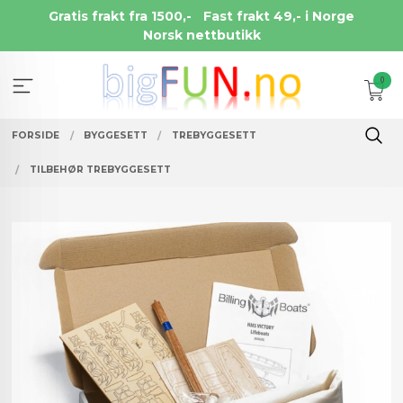
Gå
Gratis frakt fra 1500,-
Fast frakt 49,- i Norge
til
Norsk nettbutikk
innholdet
0
FORSIDE
BYGGESETT
TREBYGGESETT
TILBEHØR TREBYGGESETT