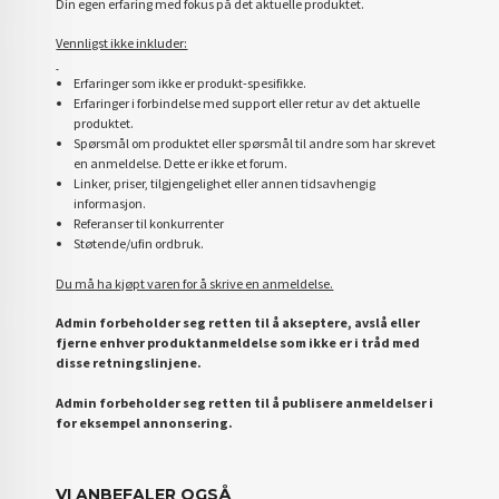
Din egen erfaring med fokus på det aktuelle produktet.
Vennligst ikke inkluder:
Erfaringer som ikke er produkt-spesifikke.
Erfaringer i forbindelse med support eller retur av det aktuelle
produktet.
Spørsmål om produktet eller spørsmål til andre som har skrevet
en anmeldelse. Dette er ikke et forum.
Linker, priser, tilgjengelighet eller annen tidsavhengig
informasjon.
Referanser til konkurrenter
Støtende/ufin ordbruk.
Du må ha kjøpt varen for å skrive en anmeldelse.
Admin forbeholder seg retten til å akseptere, avslå eller
fjerne enhver produktanmeldelse som ikke er i tråd med
disse retningslinjene.
Admin forbeholder seg retten til å publisere anmeldelser i
for eksempel annonsering.
VI ANBEFALER OGSÅ