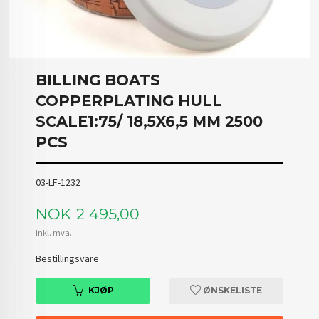
BILLING BOATS
COPPERPLATING HULL
SCALE1:75/ 18,5X6,5 MM 2500
PCS
03-LF-1232
Pris
NOK
2 495,00
inkl. mva.
Bestillingsvare
KJØP
ØNSKELISTE