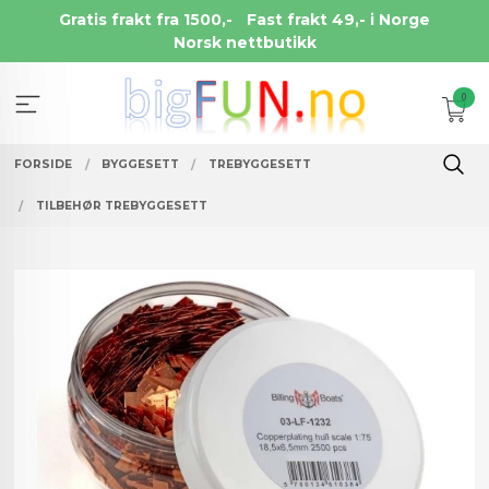
Gå
Gratis frakt fra 1500,-
Fast frakt 49,- i Norge
til
Norsk nettbutikk
innholdet
0
FORSIDE
BYGGESETT
TREBYGGESETT
TILBEHØR TREBYGGESETT