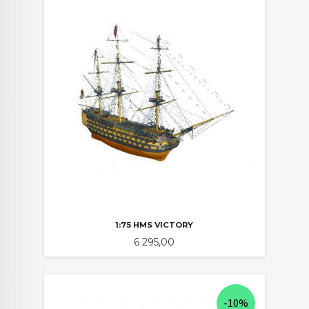
1:75 HMS VICTORY
Pris
6 295,00
-10%