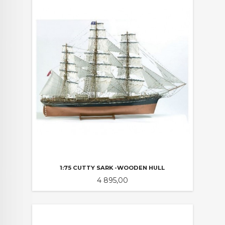
1:75 CUTTY SARK -WOODEN HULL
Pris
4 895,00