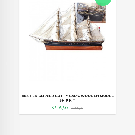
1:84 TEA CLIPPER CUTTY SARK. WOODEN MODEL
SHIP KIT
Tilbud
Rabatt
3 595,50
3 995,00