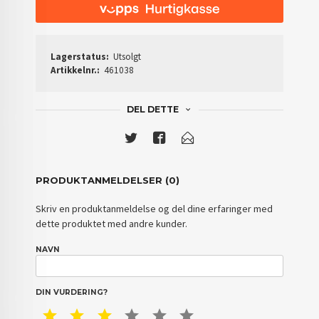
Lagerstatus:
Utsolgt
Artikkelnr.:
461038
DEL DETTE
PRODUKTANMELDELSER (0)
Skriv en produktanmeldelse og del dine erfaringer med
dette produktet med andre kunder.
NAVN
DIN VURDERING?
1 STAR
2 STAR
3 STAR
4 STAR
5 STAR
6 STAR