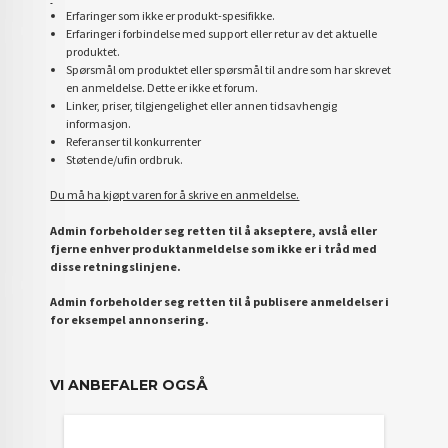
Erfaringer som ikke er produkt-spesifikke.
Erfaringer i forbindelse med support eller retur av det aktuelle
produktet.
Spørsmål om produktet eller spørsmål til andre som har skrevet
en anmeldelse. Dette er ikke et forum.
Linker, priser, tilgjengelighet eller annen tidsavhengig
informasjon.
Referanser til konkurrenter
Støtende/ufin ordbruk.
Du må ha kjøpt varen for å skrive en anmeldelse.
Admin forbeholder seg retten til å akseptere, avslå eller
fjerne enhver produktanmeldelse som ikke er i tråd med
disse retningslinjene.
Admin forbeholder seg retten til å publisere anmeldelser i
for eksempel annonsering.
VI ANBEFALER OGSÅ