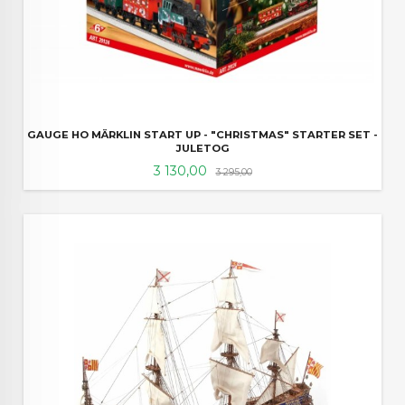
GAUGE HO MÄRKLIN START UP - "CHRISTMAS" STARTER SET -
JULETOG
Tilbud
Rabatt
3 130,00
3 295,00