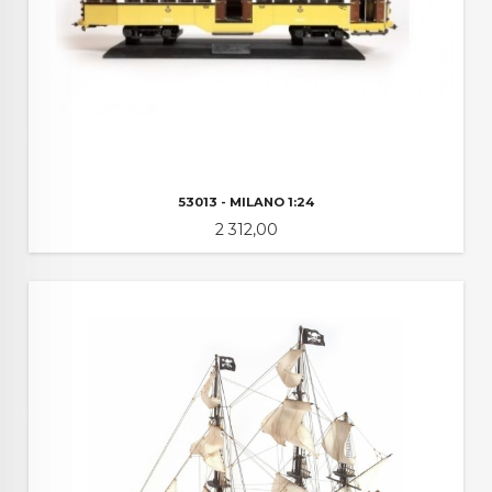
53013 - MILANO 1:24
Pris
2 312,00