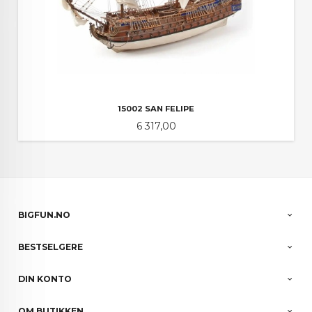
15002 SAN FELIPE
Pris
6 317,00
BIGFUN.NO
BESTSELGERE
DIN KONTO
OM BUTIKKEN