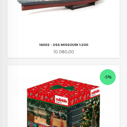
16002 - USS MISSOURI 1:200
Pris
10 080,00
-5%