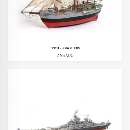
12011 - FRAM 1:85
Pris
2 957,00