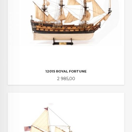
12015 ROYAL FORTUNE
Pris
2 985,00