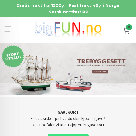
Gå
Gratis frakt fra 1500,-
Fast frakt 49,- i Norge
til
Norsk nettbutikk
innholdet
0
GAVEKORT
Er du usikker på hva du skal kjøpe i gave?
Da anbefaler vi at du kjøper et gavekort