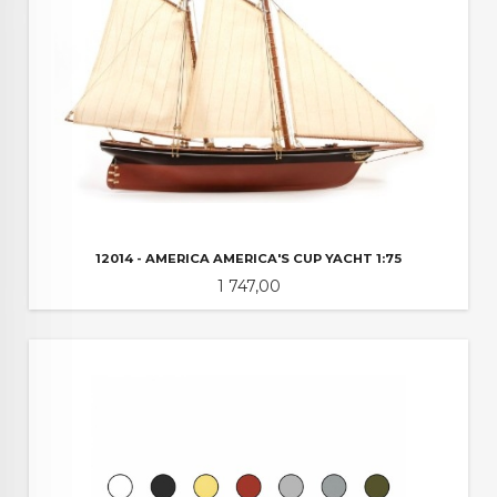
12014 - AMERICA AMERICA'S CUP YACHT 1:75
Pris
1 747,00