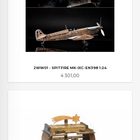
2WW01 - SPITFIRE MK-IXC-EN398 1:24
Pris
4 301,00