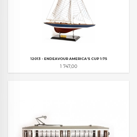
12013 - ENDEAVOUR AMERICA’S CUP 1:75
Pris
1 747,00