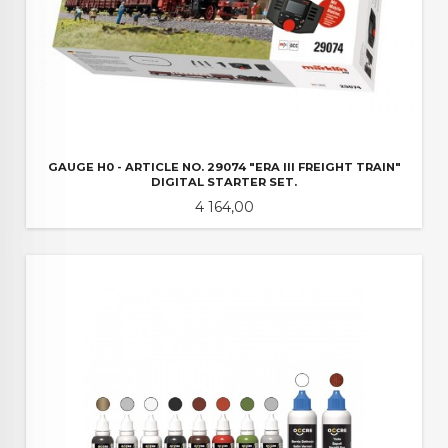
GAUGE H0 - ARTICLE NO. 29074 "ERA III FREIGHT TRAIN"
DIGITAL STARTER SET.
Pris
4 164,00