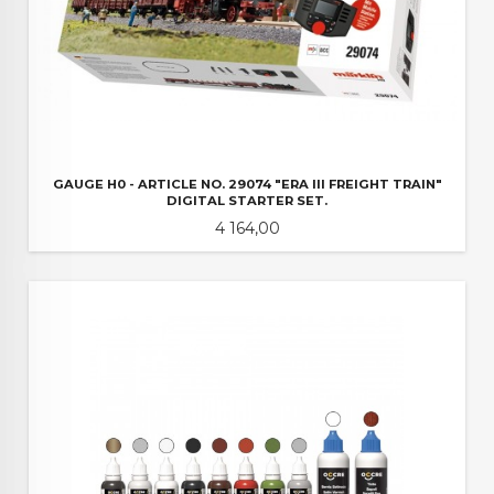
GAUGE H0 - ARTICLE NO. 29074 "ERA III FREIGHT TRAIN"
DIGITAL STARTER SET.
Pris
4 164,00