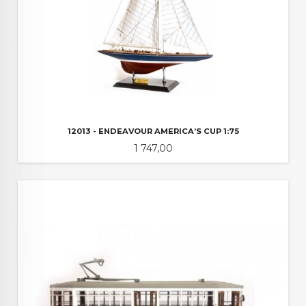
12013 - ENDEAVOUR AMERICA’S CUP 1:75
Pris
1 747,00