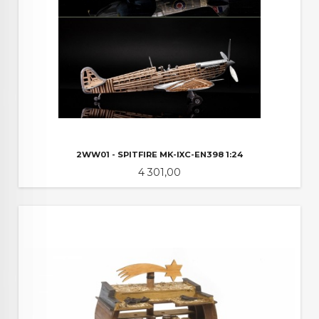
2WW01 - SPITFIRE MK-IXC-EN398 1:24
Pris
4 301,00