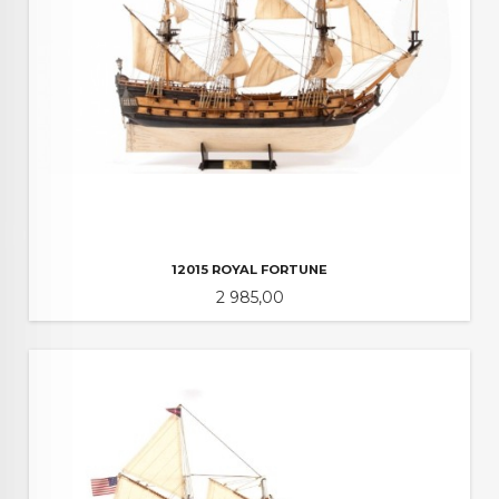
12015 ROYAL FORTUNE
Pris
2 985,00