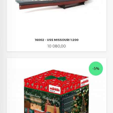
16002 - USS MISSOURI 1:200
Pris
10 080,00
-5%