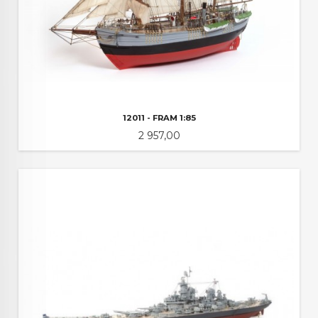
12011 - FRAM 1:85
Pris
2 957,00