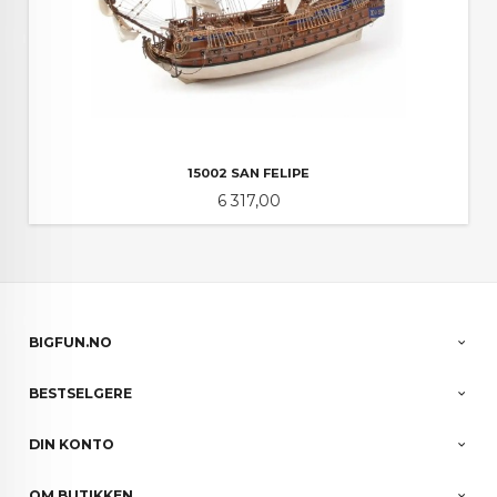
15002 SAN FELIPE
Pris
6 317,00
BIGFUN.NO
BESTSELGERE
DIN KONTO
OM BUTIKKEN