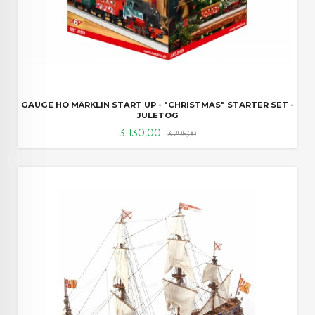
GAUGE HO MÄRKLIN START UP - "CHRISTMAS" STARTER SET -
JULETOG
Tilbud
Rabatt
3 130,00
3 295,00