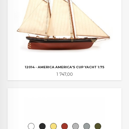
12014 - AMERICA AMERICA'S CUP YACHT 1:75
Pris
1 747,00