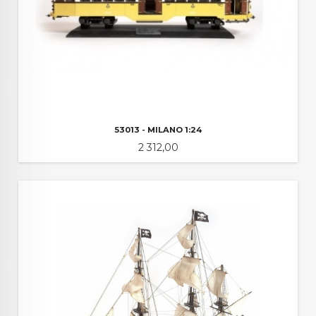
53013 - MILANO 1:24
Pris
2 312,00