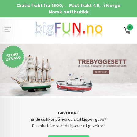
Gå
Gratis frakt fra 1500,-
Fast frakt 49,- i Norge
til
Norsk nettbutikk
innholdet
0
GAVEKORT
Er du usikker på hva du skal kjøpe i gave?
Da anbefaler vi at du kjøper et gavekort