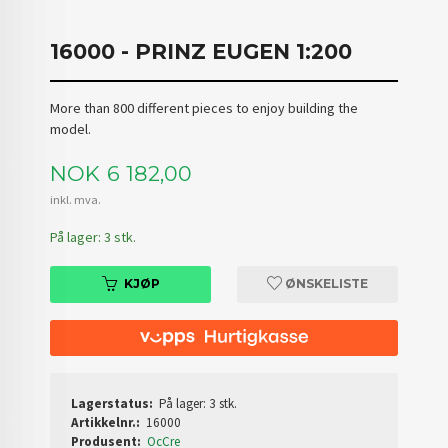
16000 - PRINZ EUGEN 1:200
More than 800 different pieces to enjoy building the
model.
Pris
NOK
6 182,00
inkl. mva.
På lager: 3 stk.
KJØP
ØNSKELISTE
Lagerstatus:
På lager: 3 stk.
Artikkelnr.:
16000
Produsent:
OcCre