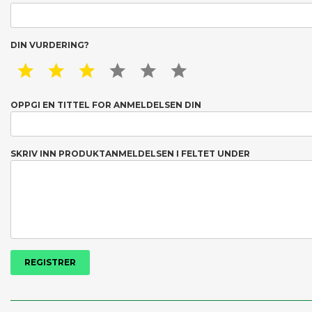
DIN VURDERING?
1 STAR
2 STAR
3 STAR
4 STAR
5 STAR
6 STAR
OPPGI EN TITTEL FOR ANMELDELSEN DIN
SKRIV INN PRODUKTANMELDELSEN I FELTET UNDER