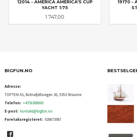
12014 - AMERICA AMERICA'S CUP
19170 -
YACHT 1:75
S
Pris
1 747,00
KJØP
BIGFUN.NO
BESTSELGE
Adresse:
TOPTEN AS, Botnafjellsvegen 30, 5353 Straume
Telefon:
+4756388000
E-post:
kontakt@bigfun.no
Foretaksregisteret:
928673987