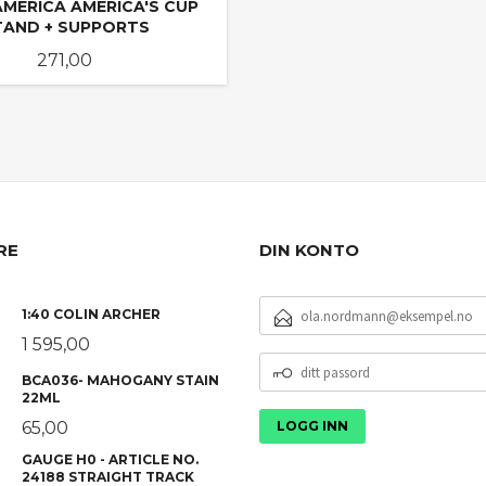
 AMERICA AMERICA'S CUP
TAND + SUPPORTS
Pris
271,00
LES MER
RE
DIN KONTO
E-
1:40 COLIN ARCHER
POSTADRESSE
1 595,00
DITT
BCA036- MAHOGANY STAIN
PASSORD
22ML
65,00
GAUGE H0 - ARTICLE NO.
24188 STRAIGHT TRACK