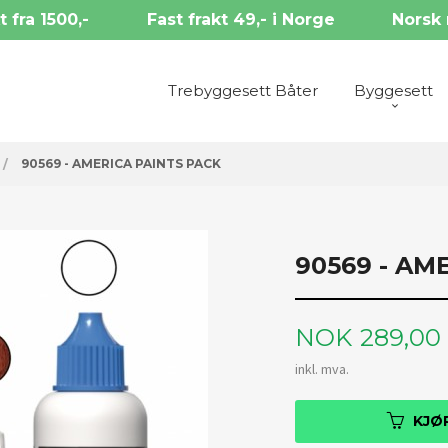
t fra 1500,-
Fast frakt 49,- i Norge
Norsk 
Trebyggesett Båter
Byggesett
90569 - AMERICA PAINTS PACK
90569 - AM
Pris
NOK
289,00
inkl. mva.
KJØ