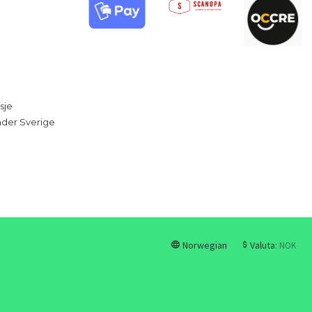
sje
under Sverige
Norwegian
Valuta
: NOK