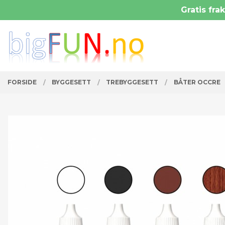
Gå
Gratis frak
Lukk
til
innholdet
PRODUKTER
FORSIDE
BYGGESETT
TREBYGGESETT
BÅTER OCCRE