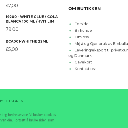
47,00
OM BUTIKKEN
19200 - WHITE GLUE / COLA
BLANCA 100 ML /HVIT LIM
Forside
79,00
Bli kunde
Om oss
BCA001-WHITHE 22ML
Miljø og Gjenbruk av Emballa
65,00
Levering/eksport til privatk
og Danmark
Gavekort
Kontakt oss
NYHETSBREV
e deg bedre service. Vi bruker cookies
rven din. Fortsett å bruke siden som