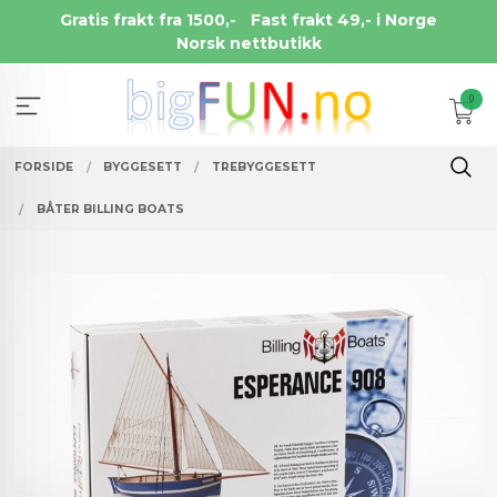
Gå
Gratis frakt fra 1500,-
Fast frakt 49,- i Norge
til
Norsk nettbutikk
innholdet
0
FORSIDE
BYGGESETT
TREBYGGESETT
BÅTER BILLING BOATS