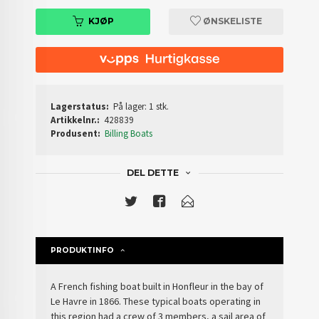
KJØP
ØNSKELISTE
Lagerstatus:
På lager: 1 stk.
Artikkelnr.:
428839
Produsent:
Billing Boats
DEL DETTE
PRODUKTINFO
A French fishing boat built in Honfleur in the bay of
Le Havre in 1866. These typical boats operating in
this region had a crew of 3 members, a sail area of ​​