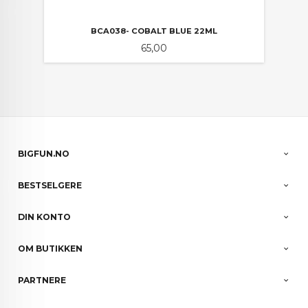
BCA038- COBALT BLUE 22ML
Pris
65,00
BIGFUN.NO
BESTSELGERE
DIN KONTO
OM BUTIKKEN
PARTNERE