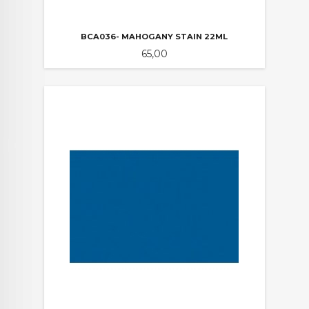
BCA036- MAHOGANY STAIN 22ML
Pris
65,00