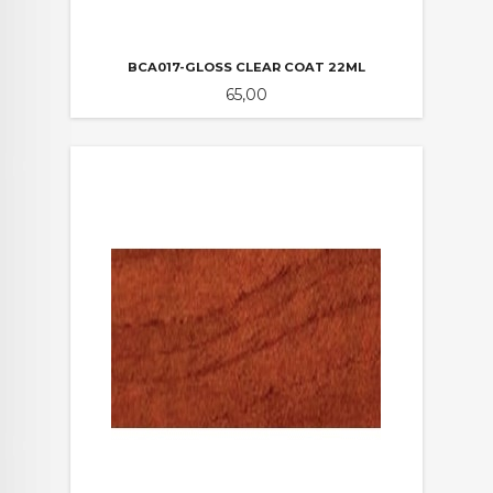
BCA017-GLOSS CLEAR COAT 22ML
Pris
65,00