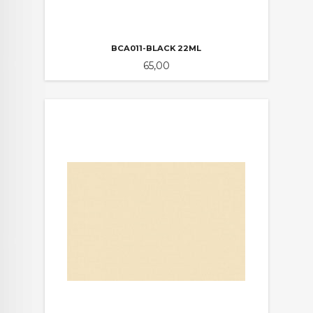
BCA011-BLACK 22ML
Pris
65,00