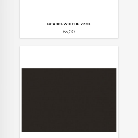
BCA001-WHITHE 22ML
Pris
65,00