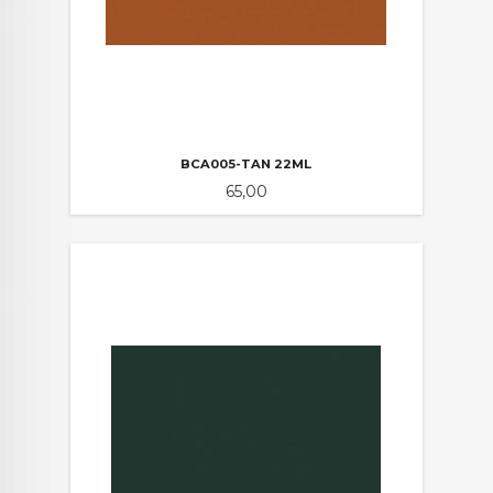
BCA005-TAN 22ML
Pris
65,00