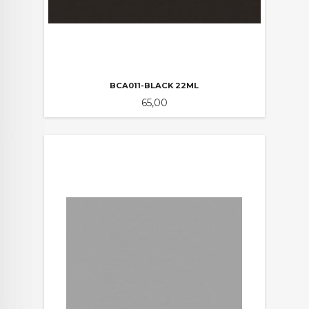
BCA011-BLACK 22ML
Pris
65,00