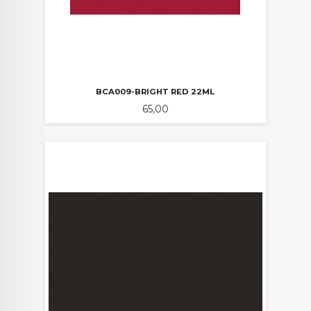
BCA009-BRIGHT RED 22ML
Pris
65,00