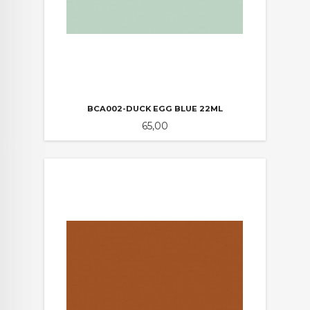
BCA002-DUCK EGG BLUE 22ML
Pris
65,00