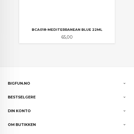
BCA018-MEDITERRANEAN BLUE 22ML
Pris
65,00
BIGFUN.NO
BESTSELGERE
DIN KONTO
OM BUTIKKEN