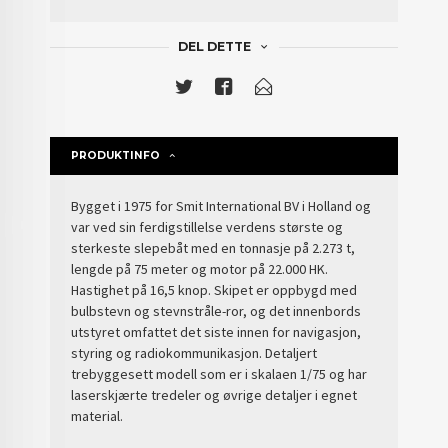
DEL DETTE
PRODUKTINFO
Bygget i 1975 for Smit International BV i Holland og
var ved sin ferdigstillelse verdens største og
sterkeste slepebåt med en tonnasje på 2.273 t,
lengde på 75 meter og motor på 22.000 HK.
Hastighet på 16,5 knop. Skipet er oppbygd med
bulbstevn og stevnstråle-ror, og det innenbords
utstyret omfattet det siste innen for navigasjon,
styring og radiokommunikasjon. Detaljert
trebyggesett modell som er i skalaen 1/75 og har
laserskjærte tredeler og øvrige detaljer i egnet
material.