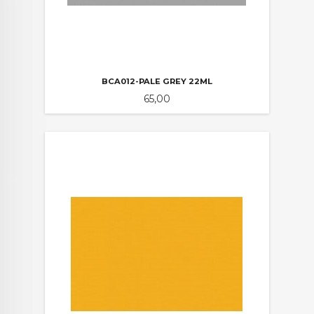
BCA012-PALE GREY 22ML
Pris
65,00