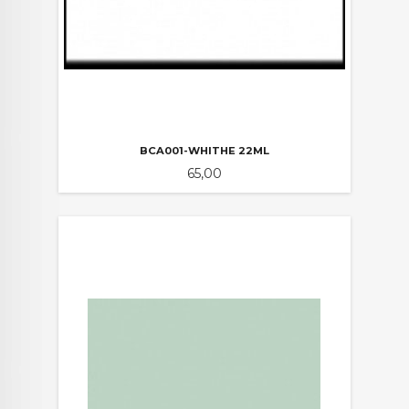
BCA001-WHITHE 22ML
Pris
65,00