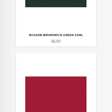
BCA008-BRUNSWICK GREEN 22ML
Pris
65,00