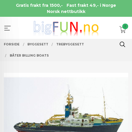
Gå
Gratis frakt fra 1500,-
Fast frakt 49,- i Norge
til
Norsk nettbutikk
innholdet
0
FORSIDE
BYGGESETT
TREBYGGESETT
BÅTER BILLING BOATS