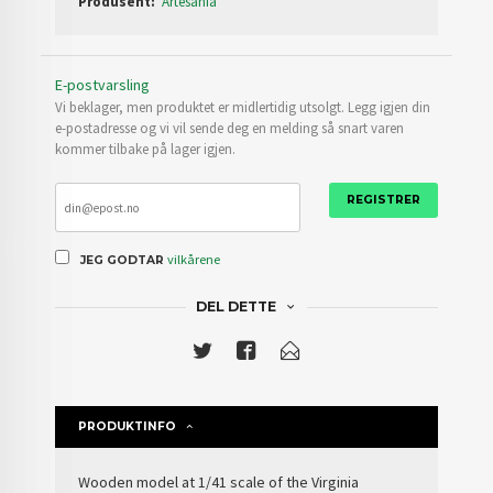
Produsent:
Artesania
E-postvarsling
Vi beklager, men produktet er midlertidig utsolgt. Legg igjen din
e-postadresse og vi vil sende deg en melding så snart varen
kommer tilbake på lager igjen.
REGISTRER
vilkårene
JEG GODTAR
DEL DETTE
PRODUKTINFO
Wooden model
at 1/41 scale of the
Virginia