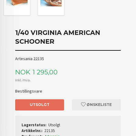
1/40 VIRGINIA AMERICAN
SCHOONER
Artesania 22135
Pris
NOK
1 295,00
inkl. mva.
Bestillingsvare
UTSOLGT
ØNSKELISTE
Lagerstatus:
Utsolgt
Artikkelnr.:
22135