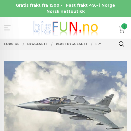
Gå
Gratis frakt fra 1500,-
Fast frakt 49,- i Norge
til
Norsk nettbutikk
innholdet
0
FORSIDE
BYGGESETT
PLASTBYGGESETT
FLY