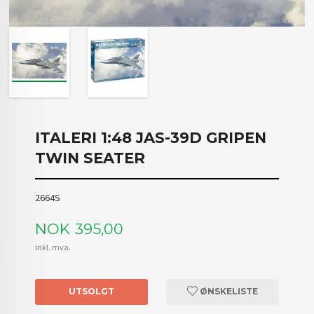
ITALERI 1:48 JAS-39D GRIPEN
TWIN SEATER
2664S
Pris
NOK
395,00
inkl. mva.
UTSOLGT
ØNSKELISTE