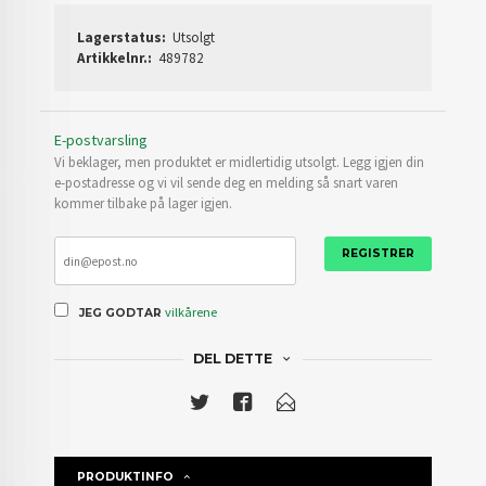
Lagerstatus:
Utsolgt
Artikkelnr.:
489782
E-postvarsling
Vi beklager, men produktet er midlertidig utsolgt. Legg igjen din
e-postadresse og vi vil sende deg en melding så snart varen
kommer tilbake på lager igjen.
REGISTRER
vilkårene
JEG GODTAR
DEL DETTE
PRODUKTINFO