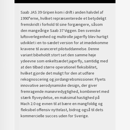
Saab JAS 39 Gripen kom i drift i anden halvdel af
1990"erne, hvilket repræsenterede et betydeligt
fremskridt i forhold til sine forgængere, såsom
den mangeårige Saab 37 Viggen. Den svenske
luftoverlegenhed og multirolle jagerfly blev hurtigt
udviklet i en to-sædet version for at imødekomme
kravene til avanceret pilotuddannelse. Denne
variant bibeholdt stort set den samme høje
ydeevne som enkeltsædet jagerfly, samtidig med
at den tilbød større operationel fleksibilitet,
hvilket gjorde det muligt for den at udføre
rekognoscering og jordangrebsmissioner. Flyets
innovative aerodynamiske design, der giver
fremragende manøvredygtighed, kombineret med
stærk flyveydelse, en maksimal hastighed på
Mach 2.0 og evnen til at bære en mangfoldig og
fleksibel offensiv nyttelast, bidrog også til dets
kommercielle succes uden for Sverige.