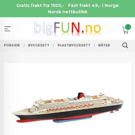
Gå
Gratis frakt fra 1500,-
Fast frakt 49,- i Norge
til
Norsk nettbutikk
innholdet
0
FORSIDE
BYGGESETT
PLASTBYGGESETT
BÅTER