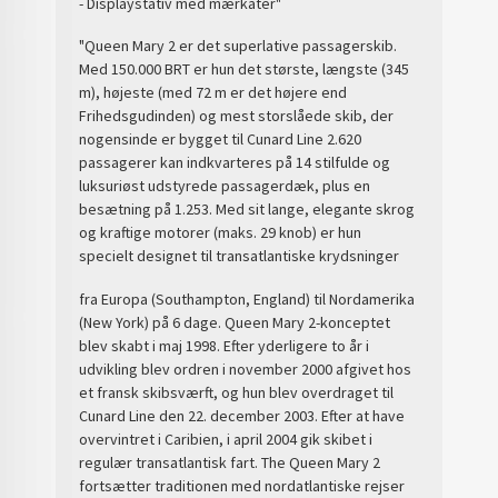
- Displaystativ med mærkater"
"Queen Mary 2 er det superlative passagerskib.
Med 150.000 BRT er hun det største, længste (345
m), højeste (med 72 m er det højere end
Frihedsgudinden) og mest storslåede skib, der
nogensinde er bygget til Cunard Line 2.620
passagerer kan indkvarteres på 14 stilfulde og
luksuriøst udstyrede passagerdæk, plus en
besætning på 1.253. Med sit lange, elegante skrog
og kraftige motorer (maks. 29 knob) er hun
specielt designet til transatlantiske krydsninger
fra Europa (Southampton, England) til Nordamerika
(New York) på 6 dage. Queen Mary 2-konceptet
blev skabt i maj 1998. Efter yderligere to år i
udvikling blev ordren i november 2000 afgivet hos
et fransk skibsværft, og hun blev overdraget til
Cunard Line den 22. december 2003. Efter at have
overvintret i Caribien, i april 2004 gik skibet i
regulær transatlantisk fart. The Queen Mary 2
fortsætter traditionen med nordatlantiske rejser