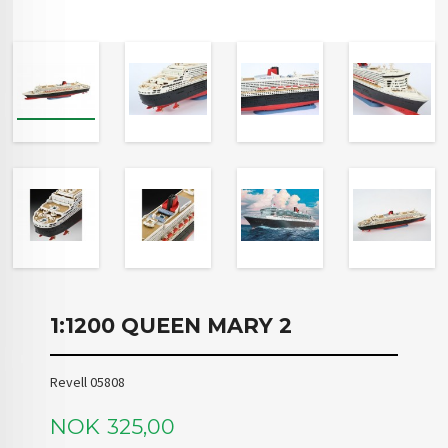
1:1200 QUEEN MARY 2
Revell 05808
Pris
NOK
325,00