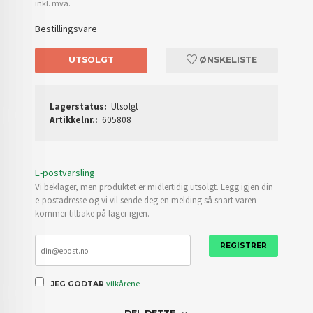
inkl. mva.
Bestillingsvare
UTSOLGT
ØNSKELISTE
Lagerstatus:
Utsolgt
Artikkelnr.:
605808
E-postvarsling
Vi beklager, men produktet er midlertidig utsolgt. Legg igjen din
e-postadresse og vi vil sende deg en melding så snart varen
kommer tilbake på lager igjen.
REGISTRER
vilkårene
JEG GODTAR