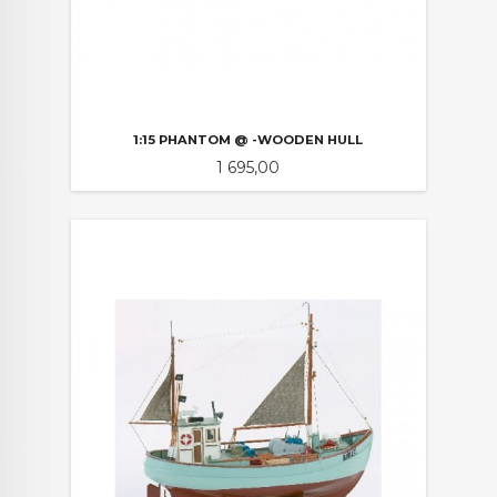
1:15 PHANTOM @ -WOODEN HULL
Pris
1 695,00