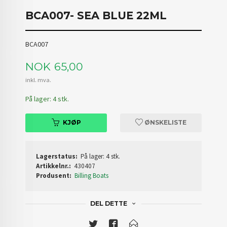
BCA007- SEA BLUE 22ML
BCA007
Pris
NOK
65,00
inkl. mva.
På lager: 4 stk.
KJØP
ØNSKELISTE
Lagerstatus:
På lager: 4 stk.
Artikkelnr.:
430407
Produsent:
Billing Boats
DEL DETTE