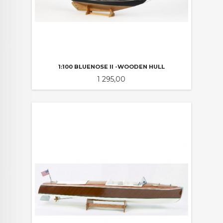
1:100 BLUENOSE II -WOODEN HULL
Pris
1 295,00