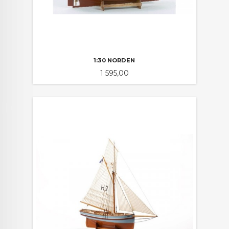
1:30 NORDEN
Pris
1 595,00