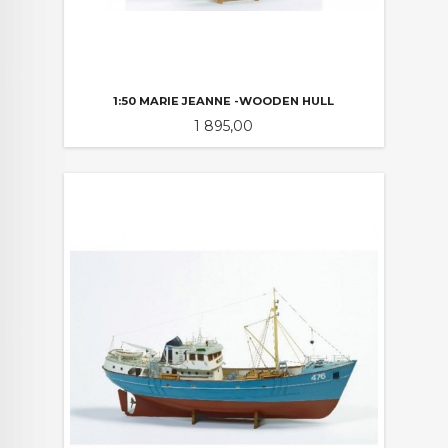
1:50 MARIE JEANNE -WOODEN HULL
Pris
1 895,00