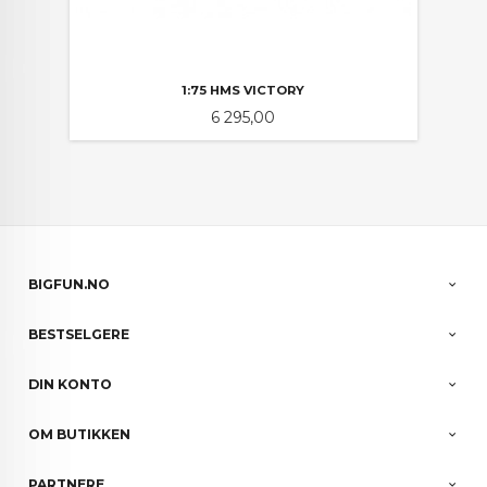
1:75 HMS VICTORY
Pris
6 295,00
BIGFUN.NO
BESTSELGERE
DIN KONTO
OM BUTIKKEN
PARTNERE