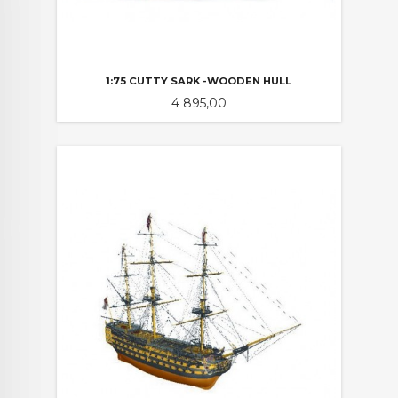
1:75 CUTTY SARK -WOODEN HULL
Pris
4 895,00